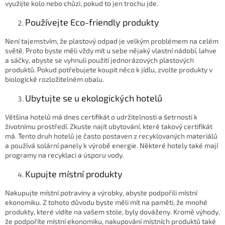
využijte kolo nebo chůzi, pokud to jen trochu jde.
Používejte Eco-friendly produkty
Není tajemstvím, že plastový odpad je velkým problémem na celém
světě. Proto byste měli vždy mít u sebe nějaký vlastní nádobí, lahve
a sáčky, abyste se vyhnuli použití jednorázových plastových
produktů. Pokud potřebujete koupit něco k jídlu, zvolte produkty v
biologickě rozložitelném obalu.
Ubytujte se u ekologických hotelů
Většina hotelů má dnes certifikát o udržitelnosti a šetrnosti k
životnímu prostředí. Zkuste najít ubytování, které takový certifikát
má. Tento druh hotelů je často postaven z recyklovaných materiálů
a používá solární panely k výrobě energie. Některé hotely také mají
programy na recyklaci a úsporu vody.
Kupujte místní produkty
Nakupujte místní potraviny a výrobky, abyste podpořili místní
ekonomiku. Z tohoto důvodu byste měli mít na paměti, že mnohé
produkty, které vidíte na vašem stole, byly dováženy.
Kromě výhody,
že podpoříte místní ekonomiku, nakupování místních produktů také