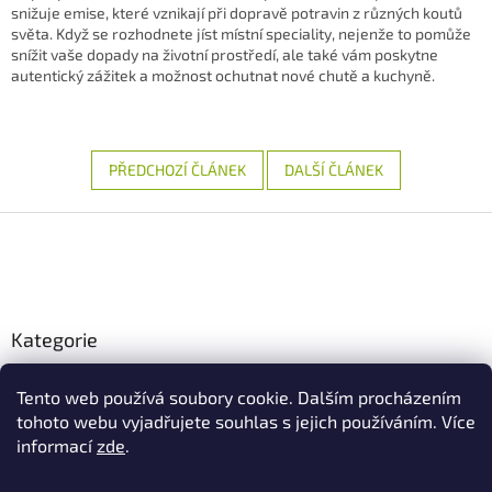
snižuje emise, které vznikají při dopravě potravin z různých koutů
světa. Když se rozhodnete jíst místní speciality, nejenže to pomůže
snížit vaše dopady na životní prostředí, ale také vám poskytne
autentický zážitek a možnost ochutnat nové chutě a kuchyně.
PŘEDCHOZÍ ČLÁNEK
DALŠÍ ČLÁNEK
Z
á
p
a
t
Kategorie
í
Ekologické produkty
Tento web používá soubory cookie. Dalším procházením
Ekologické boxy
tohoto webu vyjadřujete souhlas s jejich používáním. Více
informací
zde
.
Ekologické produkty