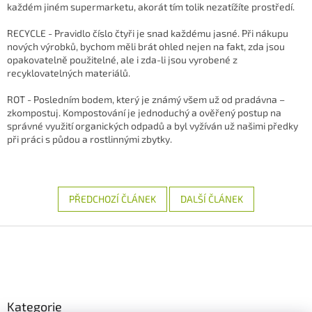
každém jiném supermarketu, akorát tím tolik nezatížíte prostředí.
RECYCLE - Pravidlo číslo čtyři je snad každému jasné. Při nákupu
nových výrobků, bychom měli brát ohled nejen na fakt, zda jsou
opakovatelně použitelné, ale i zda-li jsou vyrobené z
recyklovatelných materiálů.
ROT - Posledním bodem, který je známý všem už od pradávna –
zkompostuj. Kompostování je jednoduchý a ověřený postup na
správné využití organických odpadů a byl vyžíván už našimi předky
při práci s půdou a rostlinnými zbytky.
PŘEDCHOZÍ ČLÁNEK
DALŠÍ ČLÁNEK
Z
á
p
a
t
Kategorie
í