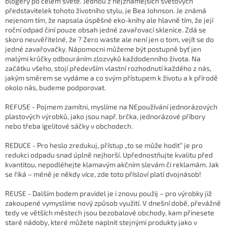
blogery po celém světě. Jednou z nejznámějších světových
představitelek tohoto životního stylu, je Bea Johnson. Je známá
nejenom tím, že napsala úspěšné eko-knihy ale hlavně tím, že její
roční odpad činí pouze obsah jedné zavařovací sklenice. Zdá se
skoro neuvěřitelné, že ?
Zero waste ale není jen o tom, vejít se do
jedné zavařovačky. Nápomocni můžeme být postupně byť jen
malými krůčky odbouráním zlozvyků každodenního života. Na
začátku všeho, stojí především vlastní rozhodnutí každého z nás,
jakým směrem se vydáme a co svým přístupem k životu a k přírodě
okolo nás, budeme podporovat.
REFUSE - Pojmem zamítni, myslíme na NEpoužívání jednorázových
plastových výrobků, jako jsou např. brčka, jednorázové příbory
nebo třeba igelitové sáčky v obchodech.
REDUCE - Pro heslo zredukuj, přístup „to se může hodit“ je pro
redukci odpadu snad úplně nejhorší. Upřednostňujte kvalitu před
kvantitou, nepodléhejte klamavým akčním slevám či reklamám. Jak
se říká – méně je někdy více, zde toto přísloví platí dvojnásob!
REUSE - Dalším bodem pravidel je i znovu použij – pro výrobky již
zakoupené vymyslíme nový způsob využití. V dnešní době, převážně
tedy ve větších městech jsou bezobalové obchody, kam přinesete
staré nádoby, které můžete naplnit stejnými produkty jako v