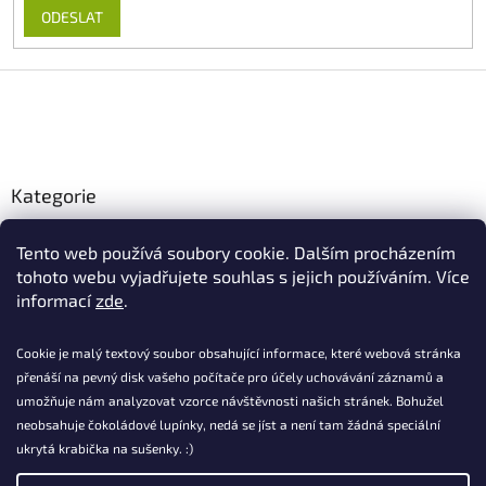
ODESLAT
Z
á
p
a
t
Kategorie
í
Ekologické produkty
Tento web používá soubory cookie. Dalším procházením
Ekologické boxy
tohoto webu vyjadřujete souhlas s jejich používáním. Více
informací
zde
.
Ekologické produkty
Cookie je malý textový soubor obsahující informace, které webová stránka
přenáší na pevný disk vašeho počítače pro účely uchovávání záznamů a
umožňuje nám analyzovat vzorce návštěvnosti našich stránek. Bohužel
neobsahuje čokoládové lupínky, nedá se jíst a není tam žádná speciální
ukrytá krabička na sušenky. :)